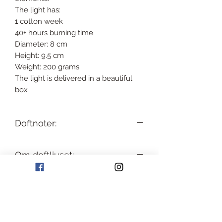
The light has:
1 cotton week
40+ hours burning time
Diameter: 8 cm
Height: 9.5 cm
Weight: 200 grams
The light is delivered in a beautiful
box
Doftnoter:
Toppnoter:
Mandarin, Liljekonvalj
Om doftljuset:
Mellannoter:
Kardemumma
Basnoter:
Plommon & Musk
Franki Browns ljus är alla gjorda för
Användning:
hand med omtanke. Omtanke för
både dig som kund, men även för
Bränn alltid doftljuset så att hela ytan
miljön. Ljusen är gjorda av 100%
Leverans & Retur:
blir rinnande innan du släcker det.
sojavax som enbart har blandats med