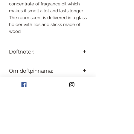
concentrate of fragrance oil which
makes it smell a lot and lasts longer.
The room scent is delivered in a glass
holder with lids and sticks made of
wood.
Doftnoter:
Toppnoter:
Vit Jasmin
Om doftpinnarna:
Mellannoter:
Sandelträ
Basnoter:
Ylang Ylang & Musk
Rumsdoften har ett högt koncentrat
Användning:
av doftolja som gör att det doftar
mycket och håller längre.
Rumsdoften levereras i i glashållare
Leverans & Retur:
med lock och pinnar gjort i trä.
Franki Brown har fri leverans på alla
produkter som säljs inom Sverige.